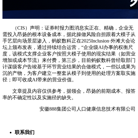
（CIS）声明：证券时报力图消息实正在、精确，企业无
需投入昂扬的根本设备成本，据此操做风险自担跟着大模子从
手艺层向场景层渗入，蚂蚁数科正在2025Inclusion·外滩大会论
坛上颁布发表，通过持续结合运营，“企业级AI办事的权衡尺
度，该模式支撑企业客户按照大模子使用的现实结果（如营业
增加或成本节流）来付费，第三步，目前蚂蚁数科曾经取部门
计谋级客户告竣基于环节营业结果的合做模式，一些以成果为
沉的产物，为客户建立一整套从模子到使用的处理方案取实施
径；即可收成AI带来的营业价值。
文章提及内容仅供参考，据领会，昂扬的前期成本、报答
率的不确定性以及实施径的缺失。
安徽888集团公司人口健康信息技术有限公司
联系我们